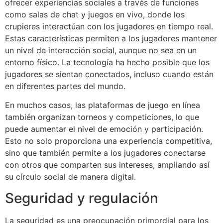
ofrecer experiencias sociales a través de funciones
como salas de chat y juegos en vivo, donde los
crupieres interactúan con los jugadores en tiempo real.
Estas características permiten a los jugadores mantener
un nivel de interacción social, aunque no sea en un
entorno físico. La tecnología ha hecho posible que los
jugadores se sientan conectados, incluso cuando están
en diferentes partes del mundo.
En muchos casos, las plataformas de juego en línea
también organizan torneos y competiciones, lo que
puede aumentar el nivel de emoción y participación.
Esto no solo proporciona una experiencia competitiva,
sino que también permite a los jugadores conectarse
con otros que comparten sus intereses, ampliando así
su círculo social de manera digital.
Seguridad y regulación
La seguridad es una preocupación primordial para los