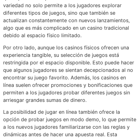
variedad no solo permite a los jugadores explorar
diferentes tipos de juegos, sino que también se
actualizan constantemente con nuevos lanzamientos,
algo que es más complicado en un casino tradicional
debido al espacio físico limitado.
Por otro lado, aunque los casinos físicos ofrecen una
experiencia tangible, su selección de juegos está
restringida por el espacio disponible. Esto puede hacer
que algunos jugadores se sientan decepcionados al no
encontrar su juego favorito. Además, los casinos en
línea suelen ofrecer promociones y bonificaciones que
permiten a los jugadores probar diferentes juegos sin
arriesgar grandes sumas de dinero.
La posibilidad de jugar en línea también ofrece la
opción de probar juegos en modo demo, lo que permite
a los nuevos jugadores familiarizarse con las reglas y
dinámicas antes de hacer una apuesta real. Esta