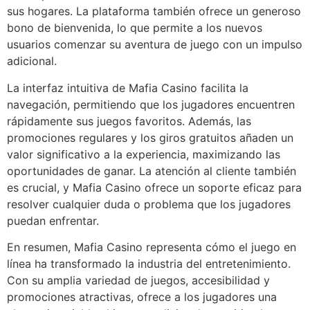
sus hogares. La plataforma también ofrece un generoso
bono de bienvenida, lo que permite a los nuevos
usuarios comenzar su aventura de juego con un impulso
adicional.
La interfaz intuitiva de Mafia Casino facilita la
navegación, permitiendo que los jugadores encuentren
rápidamente sus juegos favoritos. Además, las
promociones regulares y los giros gratuitos añaden un
valor significativo a la experiencia, maximizando las
oportunidades de ganar. La atención al cliente también
es crucial, y Mafia Casino ofrece un soporte eficaz para
resolver cualquier duda o problema que los jugadores
puedan enfrentar.
En resumen, Mafia Casino representa cómo el juego en
línea ha transformado la industria del entretenimiento.
Con su amplia variedad de juegos, accesibilidad y
promociones atractivas, ofrece a los jugadores una