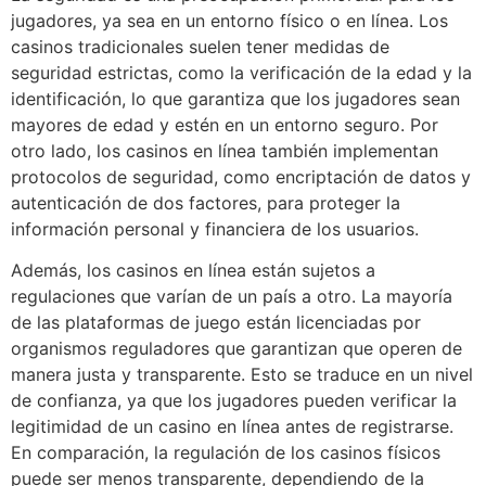
jugadores, ya sea en un entorno físico o en línea. Los
casinos tradicionales suelen tener medidas de
seguridad estrictas, como la verificación de la edad y la
identificación, lo que garantiza que los jugadores sean
mayores de edad y estén en un entorno seguro. Por
otro lado, los casinos en línea también implementan
protocolos de seguridad, como encriptación de datos y
autenticación de dos factores, para proteger la
información personal y financiera de los usuarios.
Además, los casinos en línea están sujetos a
regulaciones que varían de un país a otro. La mayoría
de las plataformas de juego están licenciadas por
organismos reguladores que garantizan que operen de
manera justa y transparente. Esto se traduce en un nivel
de confianza, ya que los jugadores pueden verificar la
legitimidad de un casino en línea antes de registrarse.
En comparación, la regulación de los casinos físicos
puede ser menos transparente, dependiendo de la