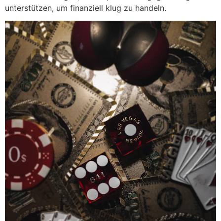
unterstützen, um finanziell klug zu handeln.