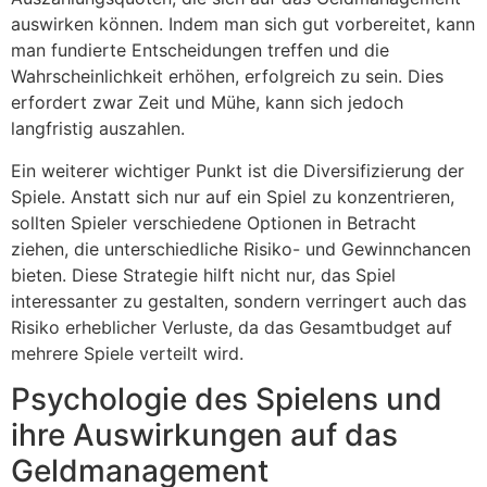
auswirken können. Indem man sich gut vorbereitet, kann
man fundierte Entscheidungen treffen und die
Wahrscheinlichkeit erhöhen, erfolgreich zu sein. Dies
erfordert zwar Zeit und Mühe, kann sich jedoch
langfristig auszahlen.
Ein weiterer wichtiger Punkt ist die Diversifizierung der
Spiele. Anstatt sich nur auf ein Spiel zu konzentrieren,
sollten Spieler verschiedene Optionen in Betracht
ziehen, die unterschiedliche Risiko- und Gewinnchancen
bieten. Diese Strategie hilft nicht nur, das Spiel
interessanter zu gestalten, sondern verringert auch das
Risiko erheblicher Verluste, da das Gesamtbudget auf
mehrere Spiele verteilt wird.
Psychologie des Spielens und
ihre Auswirkungen auf das
Geldmanagement