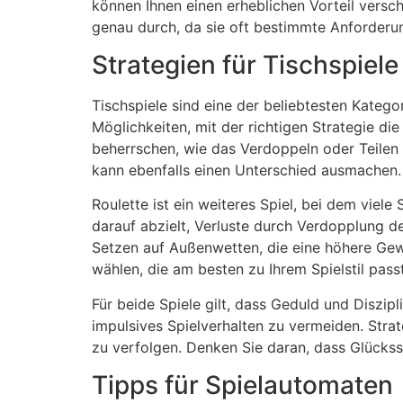
können Ihnen einen erheblichen Vorteil versch
genau durch, da sie oft bestimmte Anforderu
Strategien für Tischspiele
Tischspiele sind eine der beliebtesten Katego
Möglichkeiten, mit der richtigen Strategie di
beherrschen, wie das Verdoppeln oder Teilen
kann ebenfalls einen Unterschied ausmachen.
Roulette ist ein weiteres Spiel, bei dem viel
darauf abzielt, Verluste durch Verdopplung d
Setzen auf Außenwetten, die eine höhere Gewi
wählen, die am besten zu Ihrem Spielstil passt
Für beide Spiele gilt, dass Geduld und Diszipl
impulsives Spielverhalten zu vermeiden. Strat
zu verfolgen. Denken Sie daran, dass Glückssp
Tipps für Spielautomaten