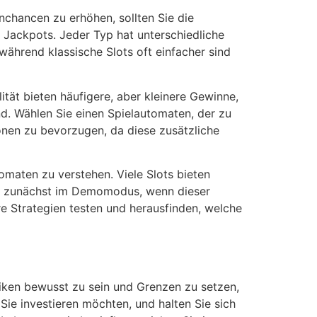
nchancen zu erhöhen, sollten Sie die
 Jackpots. Jeder Typ hat unterschiedliche
hrend klassische Slots oft einfacher sind
ilität bieten häufigere, aber kleinere Gewinne,
d. Wählen Sie einen Spielautomaten, der zu
onen zu bevorzugen, da diese zusätzliche
omaten zu verstehen. Viele Slots bieten
Sie zunächst im Demomodus, wenn dieser
re Strategien testen und herausfinden, welche
isiken bewusst zu sein und Grenzen zu setzen,
Sie investieren möchten, und halten Sie sich