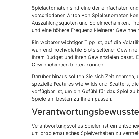
Spielautomaten sind eine der einfachsten und
verschiedenen Arten von Spielautomaten kenne
Auszahlungsquoten und Spielmechaniken. Prog
und eine höhere Frequenz kleinerer Gewinne 
Ein weiterer wichtiger Tipp ist, auf die Volati
während hochvolatile Slots seltener Gewinne 
Ihrem Budget und Ihren Gewinnzielen passt. E
Gewinnchancen bieten können.
Darüber hinaus sollten Sie sich Zeit nehmen,
spezielle Features wie Wilds und Scatters, 
verfügbar ist, um ein Gefühl für das Spiel z
Spiele am besten zu Ihnen passen.
Verantwortungsbewusstes
Verantwortungsvolles Spielen ist ein entschei
um problematisches Spielverhalten zu vermeide