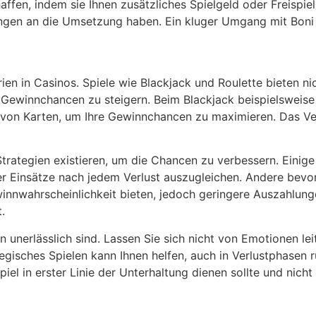
affen, indem sie Ihnen zusätzliches Spielgeld oder Freispi
ngen an die Umsetzung haben. Ein kluger Umgang mit Boni
rien in Casinos. Spiele wie Blackjack und Roulette bieten 
e Gewinnchancen zu steigern. Beim Blackjack beispielsweise
 von Karten, um Ihre Gewinnchancen zu maximieren. Das Ve
e Strategien existieren, um die Chancen zu verbessern. Eini
er Einsätze nach jedem Verlust auszugleichen. Andere bev
nnwahrscheinlichkeit bieten, jedoch geringere Auszahlungen
.
in unerlässlich sind. Lassen Sie sich nicht von Emotionen le
egisches Spielen kann Ihnen helfen, auch in Verlustphasen 
iel in erster Linie der Unterhaltung dienen sollte und nicht