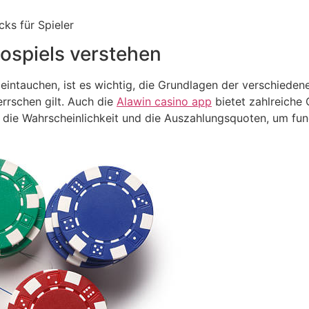
ks für Spieler
ospiels verstehen
eintauchen, ist es wichtig, die Grundlagen der verschiedene
rrschen gilt. Auch die
Alawin casino app
bietet zahlreiche
r die Wahrscheinlichkeit und die Auszahlungsquoten, um fu