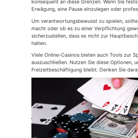
konsequent an diese Grenzen. Wenn Sie festste
Erwägung, eine Pause einzulegen oder profess
Um verantwortungsbewusst zu spielen, sollte
macht oder ob es zu einer Verpflichtung gewor
sicherzustellen, dass es nicht zur Hauptbesch
halten.
Viele Online-Casinos bieten auch Tools zur S
auszuschließen. Nutzen Sie diese Optionen, um
Freizeitbeschäftigung bleibt. Denken Sie dara