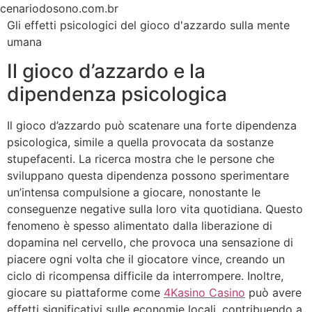
Ir
cenariodosono.com.br
para
Gli effetti psicologici del gioco d'azzardo sulla mente
o
umana
conteúdo
Il gioco d’azzardo e la
dipendenza psicologica
Il gioco d’azzardo può scatenare una forte dipendenza
psicologica, simile a quella provocata da sostanze
stupefacenti. La ricerca mostra che le persone che
sviluppano questa dipendenza possono sperimentare
un’intensa compulsione a giocare, nonostante le
conseguenze negative sulla loro vita quotidiana. Questo
fenomeno è spesso alimentato dalla liberazione di
dopamina nel cervello, che provoca una sensazione di
piacere ogni volta che il giocatore vince, creando un
ciclo di ricompensa difficile da interrompere. Inoltre,
giocare su piattaforme come
4Kasino Casino
può avere
effetti significativi sulle economie locali, contribuendo a