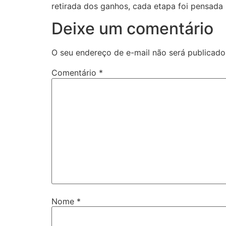
retirada dos ganhos, cada etapa foi pensada 
Deixe um comentário
O seu endereço de e-mail não será publicado
Comentário
*
Nome
*