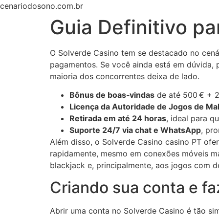
Ir
cenariodosono.com.br
para
Guia Definitivo p
o
conteúdo
O Solverde Casino tem se destacado no cená
pagamentos. Se você ainda está em dúvida, p
maioria dos concorrentes deixa de lado.
Bônus de boas‑vindas
de até 500 € + 20
Licença da Autoridade de Jogos de Mal
Retirada em até 24 horas
, ideal para 
Suporte 24/7 via chat e WhatsApp
, pr
Além disso, o Solverde Casino casino PT ofe
rapidamente, mesmo em conexões móveis mais le
blackjack e, principalmente, aos jogos com de
Criando sua conta e fa
Abrir uma conta no Solverde Casino é tão si