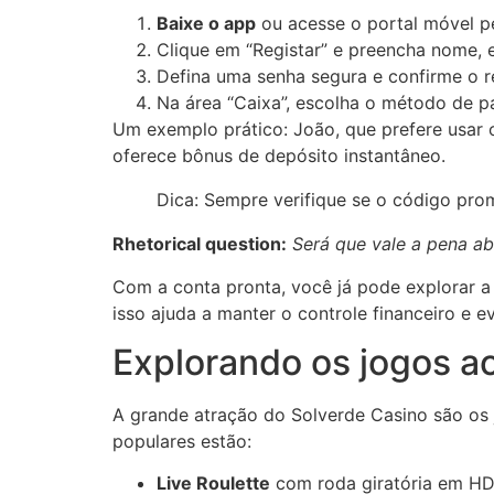
Baixe o app
ou acesse o portal móvel p
Clique em “Registar” e preencha nome, 
Defina uma senha segura e confirme o re
Na área “Caixa”, escolha o método de pa
Um exemplo prático: João, que prefere usar 
oferece bônus de depósito instantâneo.
Dica: Sempre verifique se o código prom
Rhetorical question:
Será que vale a pena ab
Com a conta pronta, você já pode explorar a 
isso ajuda a manter o controle financeiro e ev
Explorando os jogos ao
A grande atração do Solverde Casino são os j
populares estão:
Live Roulette
com roda giratória em HD