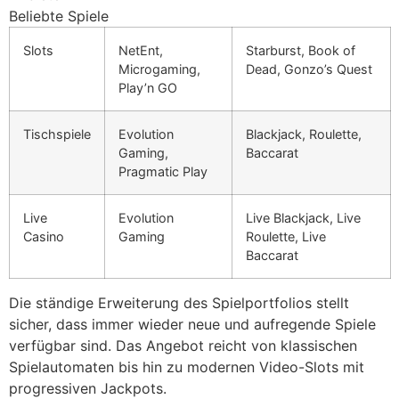
Beliebte Spiele
Slots
NetEnt,
Starburst, Book of
Microgaming,
Dead, Gonzo’s Quest
Play’n GO
Tischspiele
Evolution
Blackjack, Roulette,
Gaming,
Baccarat
Pragmatic Play
Live
Evolution
Live Blackjack, Live
Casino
Gaming
Roulette, Live
Baccarat
Die ständige Erweiterung des Spielportfolios stellt
sicher, dass immer wieder neue und aufregende Spiele
verfügbar sind. Das Angebot reicht von klassischen
Spielautomaten bis hin zu modernen Video-Slots mit
progressiven Jackpots.