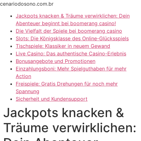
Ir
cenariodosono.com.br
para
Jackpots knacken & Träume verwirklichen: Dein
o
Abenteuer beginnt bei boomerang casino!
conteúdo
Die Vielfalt der Spiele bei boomerang casino
Slots: Die Königsklasse des Online-Glücksspiels
Tischspiele: Klassiker in neuem Gewand
Live Casino: Das authentische Casino-Erlebnis
Bonusangebote und Promotionen
Einzahlungsboni: Mehr Spielguthaben für mehr
Action
Freispiele: Gratis Drehungen für noch mehr
Spannung
Sicherheit und Kundensupport
Jackpots knacken &
Träume verwirklichen: