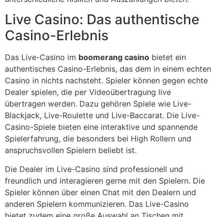
Live Casino: Das authentische
Casino-Erlebnis
Das Live-Casino im
boomerang casino
bietet ein
authentisches Casino-Erlebnis, das dem in einem echten
Casino in nichts nachsteht. Spieler können gegen echte
Dealer spielen, die per Videoübertragung live
übertragen werden. Dazu gehören Spiele wie Live-
Blackjack, Live-Roulette und Live-Baccarat. Die Live-
Casino-Spiele bieten eine interaktive und spannende
Spielerfahrung, die besonders bei High Rollern und
anspruchsvollen Spielern beliebt ist.
Die Dealer im Live-Casino sind professionell und
freundlich und interagieren gerne mit den Spielern. Die
Spieler können über einen Chat mit den Dealern und
anderen Spielern kommunizieren. Das Live-Casino
bietet zudem eine große Auswahl an Tischen mit