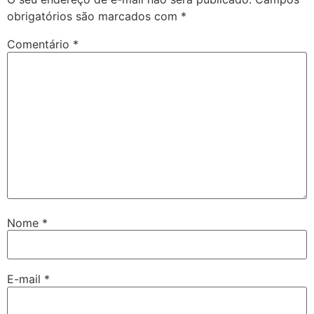
obrigatórios são marcados com
*
Comentário
*
Nome
*
E-mail
*