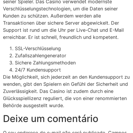
seiner Spieler. Das Casino verwendet modernste
Verschlüsselungstechnologien, um die Daten seiner
Kunden zu schützen. Außerdem werden alle
Transaktionen über sichere Server abgewickelt. Der
Support ist rund um die Uhr per Live-Chat und E-Mail
erreichbar. Er ist schnell, freundlich und kompetent.
SSL-Verschlüsselung
Zufallszahlengenerator
Sichere Zahlungsmethoden
24/7 Kundensupport
Die Möglichkeit, sich jederzeit an den Kundensupport zu
wenden, gibt den Spielern ein Gefühl der Sicherheit und
Zuverlässigkeit. Das Casino ist zudem durch eine
Glücksspiellizenz reguliert, die von einer renommierten
Behörde ausgestellt wurde.
Deixe um comentário
O seu endereço de e-mail não será publicado.
Campos