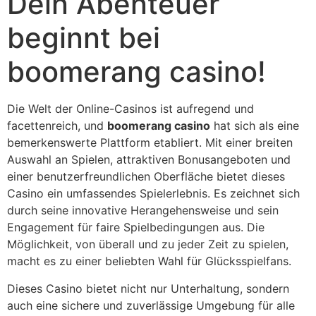
Dein Abenteuer
beginnt bei
boomerang casino!
Die Welt der Online-Casinos ist aufregend und
facettenreich, und
boomerang casino
hat sich als eine
bemerkenswerte Plattform etabliert. Mit einer breiten
Auswahl an Spielen, attraktiven Bonusangeboten und
einer benutzerfreundlichen Oberfläche bietet dieses
Casino ein umfassendes Spielerlebnis. Es zeichnet sich
durch seine innovative Herangehensweise und sein
Engagement für faire Spielbedingungen aus. Die
Möglichkeit, von überall und zu jeder Zeit zu spielen,
macht es zu einer beliebten Wahl für Glücksspielfans.
Dieses Casino bietet nicht nur Unterhaltung, sondern
auch eine sichere und zuverlässige Umgebung für alle