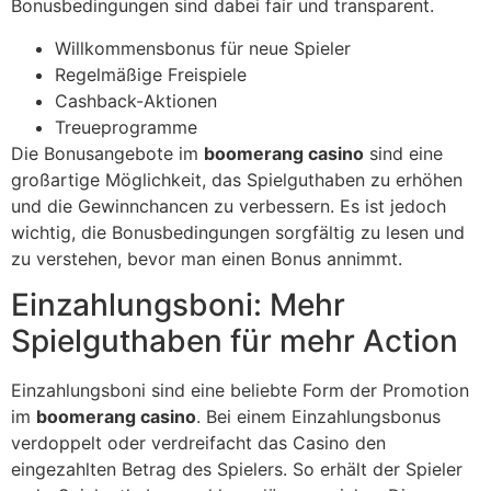
Bonusbedingungen sind dabei fair und transparent.
Willkommensbonus für neue Spieler
Regelmäßige Freispiele
Cashback-Aktionen
Treueprogramme
Die Bonusangebote im
boomerang casino
sind eine
großartige Möglichkeit, das Spielguthaben zu erhöhen
und die Gewinnchancen zu verbessern. Es ist jedoch
wichtig, die Bonusbedingungen sorgfältig zu lesen und
zu verstehen, bevor man einen Bonus annimmt.
Einzahlungsboni: Mehr
Spielguthaben für mehr Action
Einzahlungsboni sind eine beliebte Form der Promotion
im
boomerang casino
. Bei einem Einzahlungsbonus
verdoppelt oder verdreifacht das Casino den
eingezahlten Betrag des Spielers. So erhält der Spieler