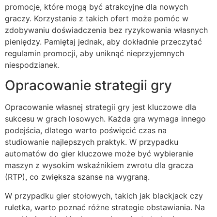
promocje, które mogą być atrakcyjne dla nowych
graczy. Korzystanie z takich ofert może pomóc w
zdobywaniu doświadczenia bez ryzykowania własnych
pieniędzy. Pamiętaj jednak, aby dokładnie przeczytać
regulamin promocji, aby uniknąć nieprzyjemnych
niespodzianek.
Opracowanie strategii gry
Opracowanie własnej strategii gry jest kluczowe dla
sukcesu w grach losowych. Każda gra wymaga innego
podejścia, dlatego warto poświęcić czas na
studiowanie najlepszych praktyk. W przypadku
automatów do gier kluczowe może być wybieranie
maszyn z wysokim wskaźnikiem zwrotu dla gracza
(RTP), co zwiększa szanse na wygraną.
W przypadku gier stołowych, takich jak blackjack czy
ruletka, warto poznać różne strategie obstawiania. Na