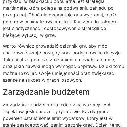
przykład, w blackjacku popularna jest strategia
martingale, która polega na podwajaniu zakładu po
przegranej. Choć nie gwarantuje ona wygranej, może
pomóc w minimalizowaniu strat. Kluczem do sukcesu
jest elastyczność i dostosowywanie strategii do
bieżącej sytuacji w grze.
Warto również prowadzić dziennik gry, aby móc
analizować swoje postępy oraz podejmowane decyzje.
Taka analiza pomoże zrozumieć, co działa, a co nie,
oraz jakie nawyki mogą wymagać poprawy. Dzięki temu
można rozwijać swoje umiejętności oraz zwiększać
szanse na sukces w grach losowych.
Zarządzanie budżetem
Zarządzanie budżetem to jeden z najważniejszych
aspektów, jeśli chodzi o gry losowe. Każdy gracz
powinien ustalić sobie limit wydatków, który jest w
stanie zaakceptować, zanim zacznie grać. Dzięki temu