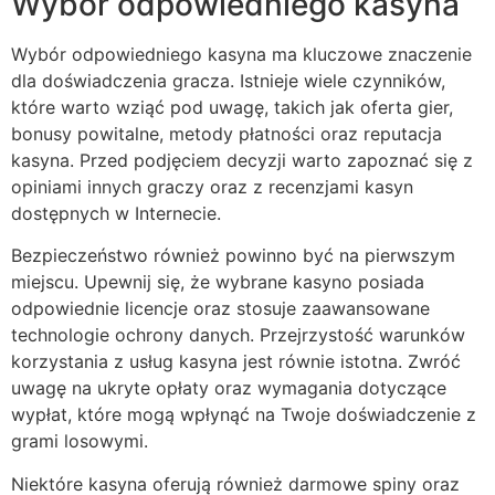
Wybór odpowiedniego kasyna
Wybór odpowiedniego kasyna ma kluczowe znaczenie
dla doświadczenia gracza. Istnieje wiele czynników,
które warto wziąć pod uwagę, takich jak oferta gier,
bonusy powitalne, metody płatności oraz reputacja
kasyna. Przed podjęciem decyzji warto zapoznać się z
opiniami innych graczy oraz z recenzjami kasyn
dostępnych w Internecie.
Bezpieczeństwo również powinno być na pierwszym
miejscu. Upewnij się, że wybrane kasyno posiada
odpowiednie licencje oraz stosuje zaawansowane
technologie ochrony danych. Przejrzystość warunków
korzystania z usług kasyna jest równie istotna. Zwróć
uwagę na ukryte opłaty oraz wymagania dotyczące
wypłat, które mogą wpłynąć na Twoje doświadczenie z
grami losowymi.
Niektóre kasyna oferują również darmowe spiny oraz