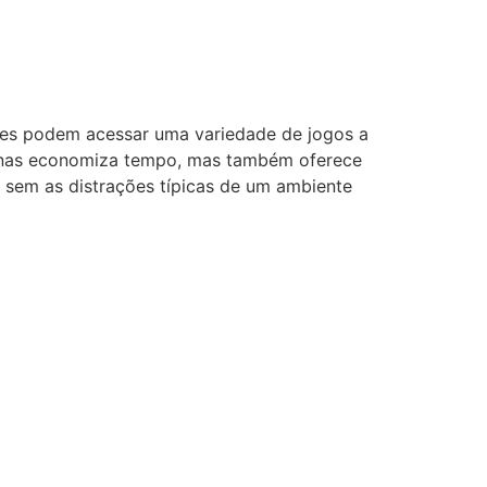
ores podem acessar uma variedade de jogos a
apenas economiza tempo, mas também oferece
, sem as distrações típicas de um ambiente