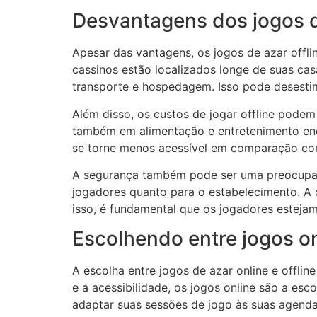
Desvantagens dos jogos de
Apesar das vantagens, os jogos de azar offl
cassinos estão localizados longe de suas cas
transporte e hospedagem. Isso pode desestim
Além disso, os custos de jogar offline podem
também em alimentação e entretenimento enq
se torne menos acessível em comparação com
A segurança também pode ser uma preocupação
jogadores quanto para o estabelecimento. A q
isso, é fundamental que os jogadores esteja
Escolhendo entre jogos onl
A escolha entre jogos de azar online e offli
e a acessibilidade, os jogos online são a es
adaptar suas sessões de jogo às suas agenda