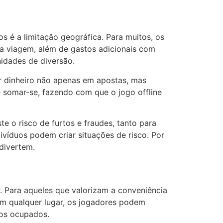
 é a limitação geográfica. Para muitos, os
 a viagem, além de gastos adicionais com
nidades de diversão.
ar dinheiro não apenas em apostas, mas
somar-se, fazendo com que o jogo offline
 o risco de furtos e fraudes, tanto para
víduos podem criar situações de risco. Por
divertem.
r. Para aqueles que valorizam a conveniência
 em qualquer lugar, os jogadores podem
ios ocupados.