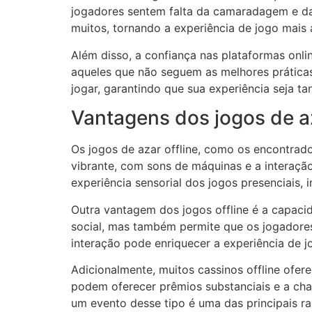
jogadores sentem falta da camaradagem e da 
muitos, tornando a experiência de jogo mais
Além disso, a confiança nas plataformas onl
aqueles que não seguem as melhores práticas
jogar, garantindo que sua experiência seja ta
Vantagens dos jogos de az
Os jogos de azar offline, como os encontrad
vibrante, com sons de máquinas e a interação
experiência sensorial dos jogos presenciais,
Outra vantagem dos jogos offline é a capacid
social, mas também permite que os jogadores
interação pode enriquecer a experiência de jo
Adicionalmente, muitos cassinos offline ofe
podem oferecer prêmios substanciais e a ch
um evento desse tipo é uma das principais ra