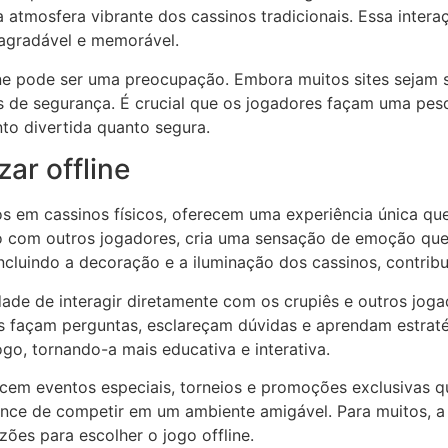
atmosfera vibrante dos cassinos tradicionais. Essa intera
 agradável e memorável.
ine pode ser uma preocupação. Embora muitos sites sejam 
 de segurança. É crucial que os jogadores façam uma pes
nto divertida quanto segura.
ar offline
os em cassinos físicos, oferecem uma experiência única qu
 com outros jogadores, cria uma sensação de emoção que po
 incluindo a decoração e a iluminação dos cassinos, contrib
ade de interagir diretamente com os crupiês e outros joga
 façam perguntas, esclareçam dúvidas e aprendam estratég
go, tornando-a mais educativa e interativa.
recem eventos especiais, torneios e promoções exclusivas 
ance de competir em um ambiente amigável. Para muitos, a
zões para escolher o jogo offline.