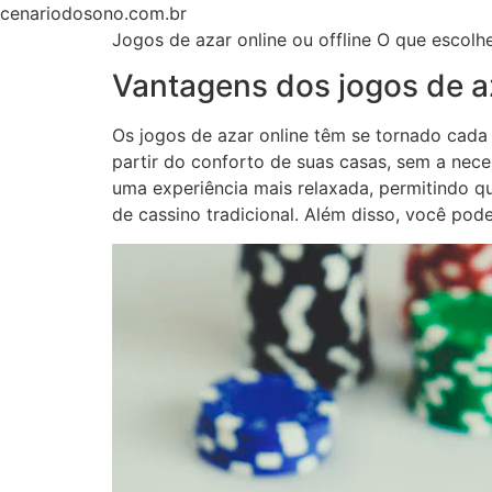
Ir
cenariodosono.com.br
para
Jogos de azar online ou offline O que escol
o
Vantagens dos jogos de a
conteúdo
Os jogos de azar online têm se tornado cada
partir do conforto de suas casas, sem a nec
uma experiência mais relaxada, permitindo q
de cassino tradicional. Além disso, você pod