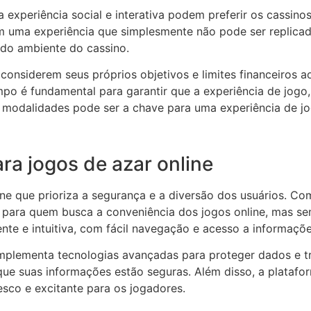
xperiência social e interativa podem preferir os cassinos 
 uma experiência que simplesmente não pode ser replicada 
 do ambiente do cassino.
 considerem seus próprios objetivos e limites financeiros 
po é fundamental para garantir que a experiência de jogo, se
s modalidades pode ser a chave para uma experiência de jog
ra jogos de azar online
ne que prioriza a segurança e a diversão dos usuários. C
al para quem busca a conveniência dos jogos online, mas s
nte e intuitiva, com fácil navegação e acesso a informaçõe
mplementa tecnologias avançadas para proteger dados e tr
que suas informações estão seguras. Além disso, a plataf
sco e excitante para os jogadores.