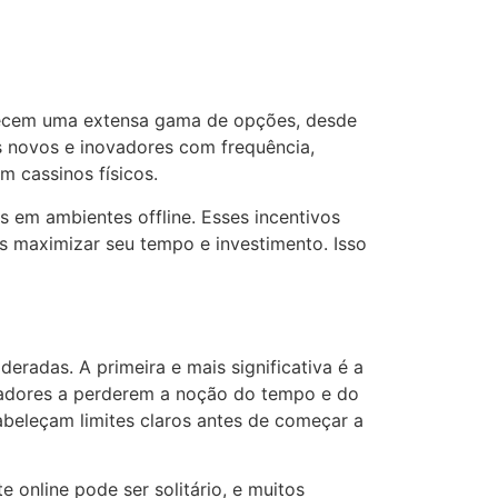
ferecem uma extensa gama de opções, desde
s novos e inovadores com frequência,
 cassinos físicos.
 em ambientes offline. Esses incentivos
s maximizar seu tempo e investimento. Isso
radas. A primeira e mais significativa é a
ogadores a perderem a noção do tempo e do
tabeleçam limites claros antes de começar a
 online pode ser solitário, e muitos