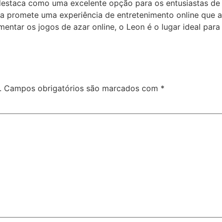
e destaca como uma excelente opção para os entusiastas 
ma promete uma experiência de entretenimento online que 
ntar os jogos de azar online, o Leon é o lugar ideal para
.
Campos obrigatórios são marcados com
*