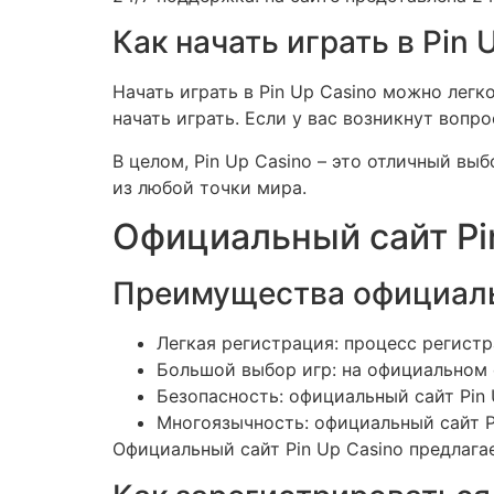
Как начать играть в Pin 
Начать играть в Pin Up Casino можно легк
начать играть. Если у вас возникнут вопр
В целом, Pin Up Casino – это отличный вы
из любой точки мира.
Официальный сайт Pi
Преимущества официаль
Легкая регистрация: процесс регистр
Большой выбор игр: на официальном с
Безопасность: официальный сайт Pin
Многоязычность: официальный сайт Pi
Официальный сайт Pin Up Casino предлага