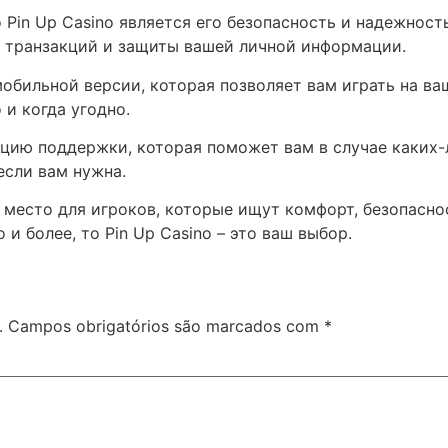
in Up Casino является его безопасность и надежност
и транзакций и защиты вашей личной информации.
мобильной версии, которая позволяет вам играть на в
 и когда угодно.
нкцию поддержки, которая поможет вам в случае каких-
если вам нужна.
е место для игроков, которые ищут комфорт, безопасно
 и более, то Pin Up Casino – это ваш выбор.
.
Campos obrigatórios são marcados com
*