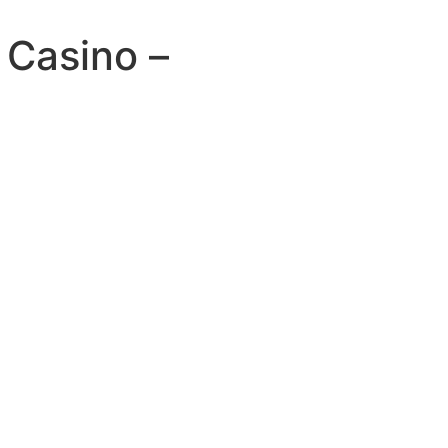
 Casino –