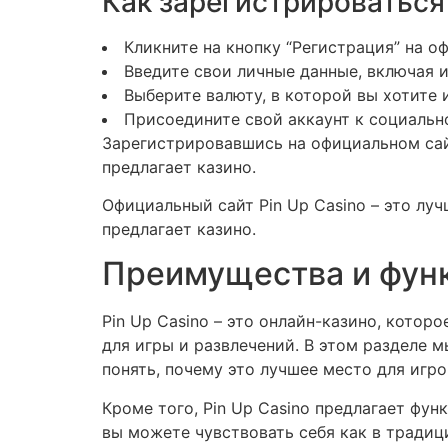
Как зарегистрироваться
Кликните на кнопку “Регистрация” на оф
Введите свои личные данные, включая 
Выберите валюту, в которой вы хотите и
Присоедините свой аккаунт к социально
Зарегистрировавшись на официальном сайте
предлагает казино.
Официальный сайт Pin Up Casino – это луч
предлагает казино.
Преимущества и функ
Pin Up Casino – это онлайн-казино, кото
для игры и развлечений. В этом разделе 
понять, почему это лучшее место для игро
Кроме того, Pin Up Casino предлагает фун
вы можете чувствовать себя как в традиц