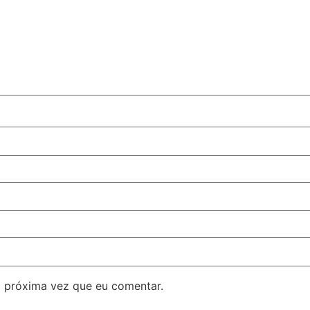
 próxima vez que eu comentar.