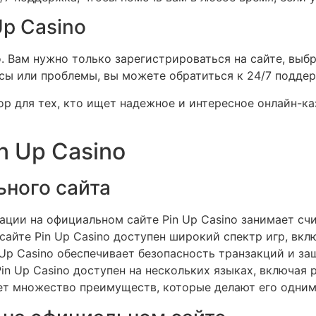
Up Casino
о. Вам нужно только зарегистрироваться на сайте, выбр
осы или проблемы, вы можете обратиться к 24/7 поддер
бор для тех, кто ищет надежное и интересное онлайн-ка
n Up Casino
ного сайта
ации на официальном сайте Pin Up Casino занимает сч
айте Pin Up Casino доступен широкий спектр игр, вклю
 Up Casino обеспечивает безопасность транзакций и 
n Up Casino доступен на нескольких языках, включая 
ет множество преимуществ, которые делают его одним