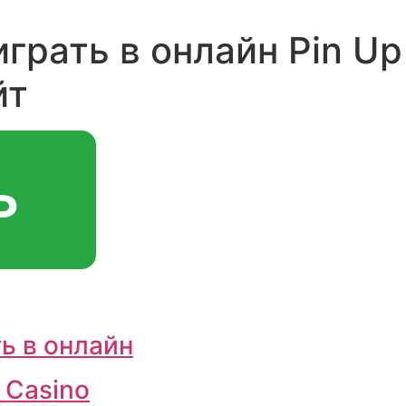
играть в онлайн Pin Up
йт
Ь
ть в онлайн
 Casino