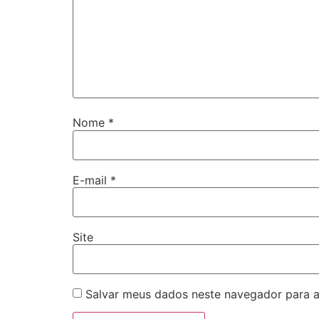
Nome
*
E-mail
*
Site
Salvar meus dados neste navegador para a