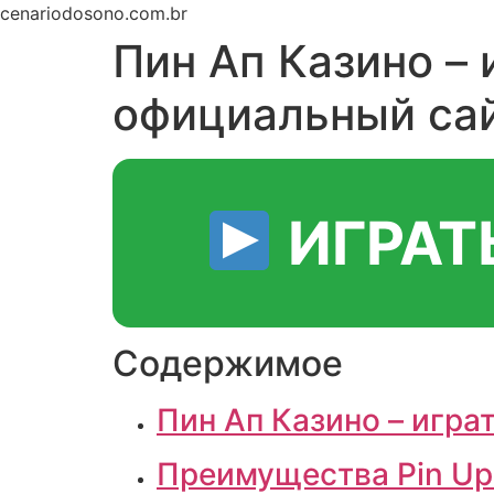
Ir
cenariodosono.com.br
para
Пин Ап Казино – 
o
conteúdo
официальный са
ИГРАТ
Содержимое
Пин Ап Казино – игра
Преимущества Pin Up