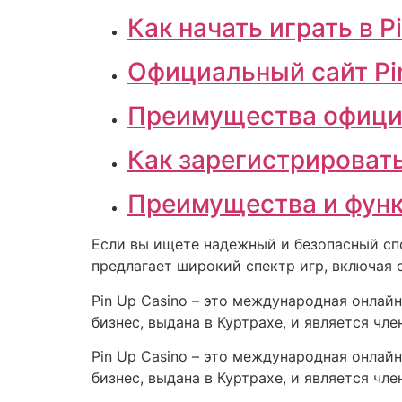
Как начать играть в P
Официальный сайт Pi
Преимущества офици
Как зарегистрироват
Преимущества и функ
Если вы ищете надежный и безопасный спос
предлагает широкий спектр игр, включая с
Pin Up Casino – это международная онлай
бизнес, выдана в Куртрахе, и является ч
Pin Up Casino – это международная онлай
бизнес, выдана в Куртрахе, и является ч