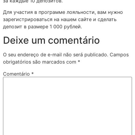
за каждые 10 депозитов.
Для участия в программе лояльности, вам нужно
зарегистрироваться на нашем сайте и сделать
депозит в размере 1 000 рублей.
Deixe um comentário
O seu endereço de e-mail não será publicado.
Campos
obrigatórios são marcados com
*
Comentário
*