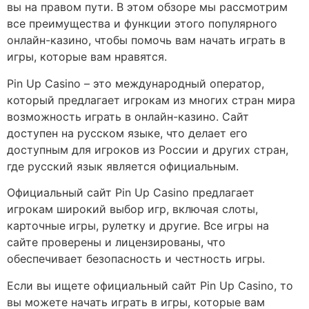
вы на правом пути. В этом обзоре мы рассмотрим
все преимущества и функции этого популярного
онлайн-казино, чтобы помочь вам начать играть в
игры, которые вам нравятся.
Pin Up Casino – это международный оператор,
который предлагает игрокам из многих стран мира
возможность играть в онлайн-казино. Сайт
доступен на русском языке, что делает его
доступным для игроков из России и других стран,
где русский язык является официальным.
Официальный сайт Pin Up Casino предлагает
игрокам широкий выбор игр, включая слоты,
карточные игры, рулетку и другие. Все игры на
сайте проверены и лицензированы, что
обеспечивает безопасность и честность игры.
Если вы ищете официальный сайт Pin Up Casino, то
вы можете начать играть в игры, которые вам