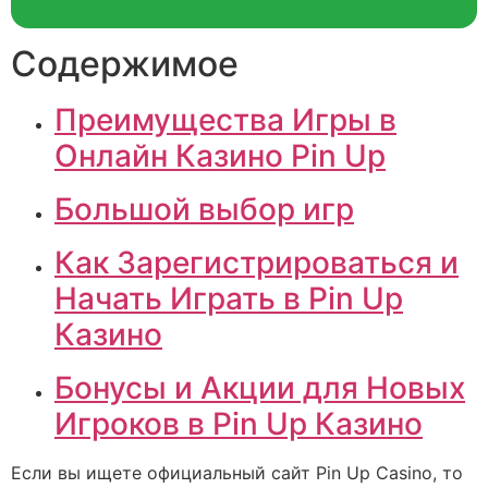
Содержимое
Преимущества Игры в
Онлайн Казино Pin Up
Большой выбор игр
Как Зарегистрироваться и
Начать Играть в Pin Up
Казино
Бонусы и Акции для Новых
Игроков в Pin Up Казино
Если вы ищете официальный сайт Pin Up Casino, то