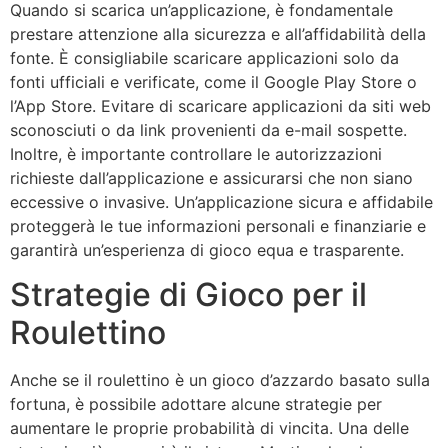
Quando si scarica un’applicazione, è fondamentale
prestare attenzione alla sicurezza e all’affidabilità della
fonte. È consigliabile scaricare applicazioni solo da
fonti ufficiali e verificate, come il Google Play Store o
l’App Store. Evitare di scaricare applicazioni da siti web
sconosciuti o da link provenienti da e-mail sospette.
Inoltre, è importante controllare le autorizzazioni
richieste dall’applicazione e assicurarsi che non siano
eccessive o invasive. Un’applicazione sicura e affidabile
proteggerà le tue informazioni personali e finanziarie e
garantirà un’esperienza di gioco equa e trasparente.
Strategie di Gioco per il
Roulettino
Anche se il roulettino è un gioco d’azzardo basato sulla
fortuna, è possibile adottare alcune strategie per
aumentare le proprie probabilità di vincita. Una delle