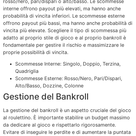
rosso/nero, pari/dispari o alto/basso. Le scommesse
interne offrono payout più elevati, ma hanno anche
probabilità di vincita inferiori. Le scommesse esterne
offrono payout più bassi, ma hanno anche probabilità di
vincita più elevate. Scegliere il tipo di scommessa più
adatto al proprio stile di gioco e al proprio bankroll è
fondamentale per gestire il rischio e massimizzare le
proprie possibilità di vincita.
Scommesse Interne: Singolo, Doppio, Terzina,
Quadriglia
Scommesse Esterne: Rosso/Nero, Pari/Dispari,
Alto/Basso, Dozzine, Colonne
Gestione del Bankroll
La gestione del bankroll è un aspetto cruciale del gioco
al roulettino. È importante stabilire un budget massimo
da dedicare al gioco e rispettarlo rigorosamente.
Evitare di inseguire le perdite e di aumentare la puntata