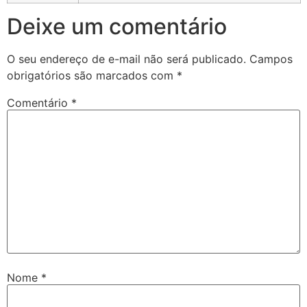
Deixe um comentário
O seu endereço de e-mail não será publicado.
Campos
obrigatórios são marcados com
*
Comentário
*
Nome
*