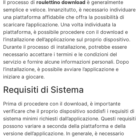
Il processo di
roulettino download
è generalmente
semplice e veloce. Innanzitutto, è necessario individuare
una piattaforma affidabile che offra la possibilità di
scaricare l’applicazione. Una volta individuata la
piattaforma, è possibile procedere con il download e
l’installazione dell’applicazione sul proprio dispositivo.
Durante il processo di installazione, potrebbe essere
necessario accettare i termini e le condizioni del
servizio e fornire alcune informazioni personali. Dopo
l’installazione, è possibile avviare l’applicazione e
iniziare a giocare.
Requisiti di Sistema
Prima di procedere con il download, è importante
verificare che il proprio dispositivo soddisfi i requisiti di
sistema minimi richiesti dall’applicazione. Questi requisiti
possono variare a seconda della piattaforma e della
versione dell’applicazione. In generale, è necessario