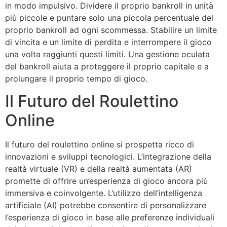
in modo impulsivo. Dividere il proprio bankroll in unità
più piccole e puntare solo una piccola percentuale del
proprio bankroll ad ogni scommessa. Stabilire un limite
di vincita e un limite di perdita e interrompere il gioco
una volta raggiunti questi limiti. Una gestione oculata
del bankroll aiuta a proteggere il proprio capitale e a
prolungare il proprio tempo di gioco.
Il Futuro del Roulettino
Online
Il futuro del roulettino online si prospetta ricco di
innovazioni e sviluppi tecnologici. L’integrazione della
realtà virtuale (VR) e della realtà aumentata (AR)
promette di offrire un’esperienza di gioco ancora più
immersiva e coinvolgente. L’utilizzo dell’intelligenza
artificiale (AI) potrebbe consentire di personalizzare
l’esperienza di gioco in base alle preferenze individuali