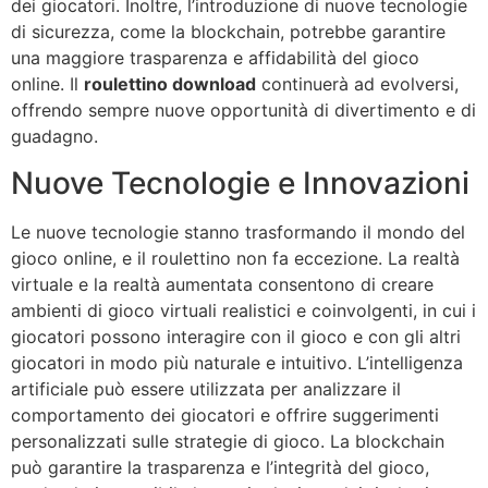
dei giocatori. Inoltre, l’introduzione di nuove tecnologie
di sicurezza, come la blockchain, potrebbe garantire
una maggiore trasparenza e affidabilità del gioco
online. Il
roulettino download
continuerà ad evolversi,
offrendo sempre nuove opportunità di divertimento e di
guadagno.
Nuove Tecnologie e Innovazioni
Le nuove tecnologie stanno trasformando il mondo del
gioco online, e il roulettino non fa eccezione. La realtà
virtuale e la realtà aumentata consentono di creare
ambienti di gioco virtuali realistici e coinvolgenti, in cui i
giocatori possono interagire con il gioco e con gli altri
giocatori in modo più naturale e intuitivo. L’intelligenza
artificiale può essere utilizzata per analizzare il
comportamento dei giocatori e offrire suggerimenti
personalizzati sulle strategie di gioco. La blockchain
può garantire la trasparenza e l’integrità del gioco,