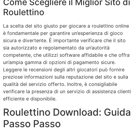
Come Scegliere il Miglior Sito di
Roulettino
La scelta del sito giusto per giocare a roulettino online
è fondamentale per garantire un’esperienza di gioco
sicura e divertente. È importante verificare che il sito
sia autorizzato e regolamentato da un’autorità
competente, che utilizzi software affidabile e che offra
un’ampia gamma di opzioni di pagamento sicure.
Leggere le recensioni degli altri giocatori può fornire
preziose informazioni sulla reputazione del sito e sulla
qualità del servizio offerto. Inoltre, è consigliabile
verificare la presenza di un servizio di assistenza clienti
efficiente e disponibile.
Roulettino Download: Guida
Passo Passo