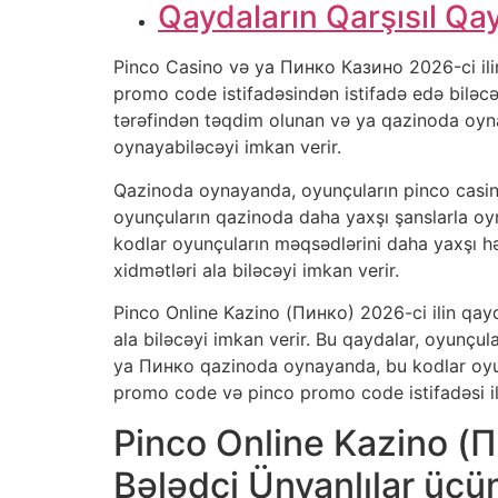
Qaydaların Qarşısıl Qa
Pinco Casino və ya Пинко Казино 2026-ci ilin 
promo code istifadəsindən istifadə edə biləcəy
tərəfindən təqdim olunan və ya qazinoda oyna
oynayabiləcəyi imkan verir.
Qazinoda oynayanda, oyunçuların pinco casi
oyunçuların qazinoda daha yaxşı şanslarla oy
kodlar oyunçuların məqsədlərini daha yaxşı h
xidmətləri ala biləcəyi imkan verir.
Pinco Online Kazino (Пинко) 2026-ci ilin qayd
ala biləcəyi imkan verir. Bu qaydalar, oyunçul
ya Пинко qazinoda oynayanda, bu kodlar oyun
promo code və pinco promo code istifadəsi ilə
Pinco Online Kazino (П
Bələdci Ünvanlılar üçü