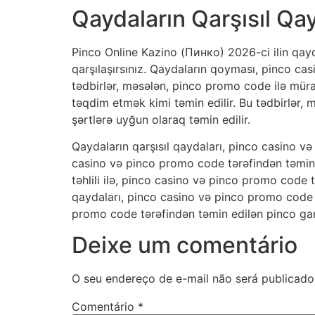
Qaydaların Qarşısıl Qa
Pinco Online Kazino (Пинко) 2026-ci ilin qaydalar
qarşılaşırsınız. Qaydaların qoyması, pinco ca
tədbirlər, məsələn, pinco promo code ilə mür
təqdim etmək kimi təmin edilir. Bu tədbirlər,
şərtlərə uyğun olaraq təmin edilir.
Qaydaların qarşısıl qaydaları, pinco casino v
casino və pinco promo code tərəfindən təmin
təhlili ilə, pinco casino və pinco promo code 
qaydaları, pinco casino və pinco promo code t
promo code tərəfindən təmin edilən pinco ga
Deixe um comentário
O seu endereço de e-mail não será publicado
Comentário
*