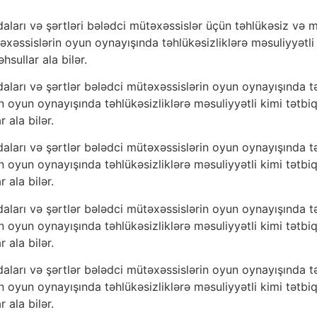
daları və şərtləri bələdci mütəxəssislər üçün təhlükəsiz v
təxəssislərin oyun oynayışında təhlükəsizliklərə məsuliyyət
sullar ala bilər.
ları və şərtlər bələdci mütəxəssislərin oyun oynayışında təh
n oyun oynayışında təhlükəsizliklərə məsuliyyətli kimi tət
 ala bilər.
ları və şərtlər bələdci mütəxəssislərin oyun oynayışında təh
n oyun oynayışında təhlükəsizliklərə məsuliyyətli kimi tət
 ala bilər.
ları və şərtlər bələdci mütəxəssislərin oyun oynayışında təh
n oyun oynayışında təhlükəsizliklərə məsuliyyətli kimi tət
 ala bilər.
ları və şərtlər bələdci mütəxəssislərin oyun oynayışında təh
n oyun oynayışında təhlükəsizliklərə məsuliyyətli kimi tət
 ala bilər.