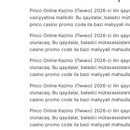
Pinco Online Kazino (Пинко) 2026-ci ilin qay
vəziyyətinə malikdir. Bu qaydalar, bələdci mü
pinco casino promo code ilə bəzi maliyyəli məh
Pinco Online Kazino (Пинко) 2026-ci ilin qayda
olunacaq. Bu qaydalar, bələdci mütəxəssisləri
casino promo code ilə bəzi maliyyəli məhsullar
Pinco Online Kazino (Пинко) 2026-ci ilin qayda
olunacaq. Bu qaydalar, bələdci mütəxəssisləri
casino promo code ilə bəzi maliyyəli məhsullar
Pinco Online Kazino (Пинко) 2026-ci ilin qayda
olunacaq. Bu qaydalar, bələdci mütəxəssisləri
casino promo code ilə bəzi maliyyəli məhsullar
Pinco Online Kazino (Пинко) 2026-ci ilin qayda
olunacaq. Bu qaydalar, bələdci mütəxəssisləri
casino promo code ilə bəzi maliyyəli məhsullar