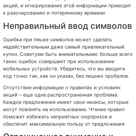
акций, и игнорирование этой информации приводит
к разочарованию и потерянному времени.
Неправильный ввод символов
Ошибка при пяьже символов может сделать
недействительным даже самый привлекательный
купон. Советуем быть внимательными: больше всего
таких ошибок совершают при использовании
мобильных устройств. Убедитесь, что вы вводите
код точно так, как он указан, без лишних пробелов.
Отсутствие информации о правилах и условиях
акций – еще одна распространенная проблема.
Каждое предложение имеет свои нюансы, которые
могут повлиять на использование. Чтение правил
поможет избежать неприятных сюрпризов и
обеспечит максимальную пользу от предложения.