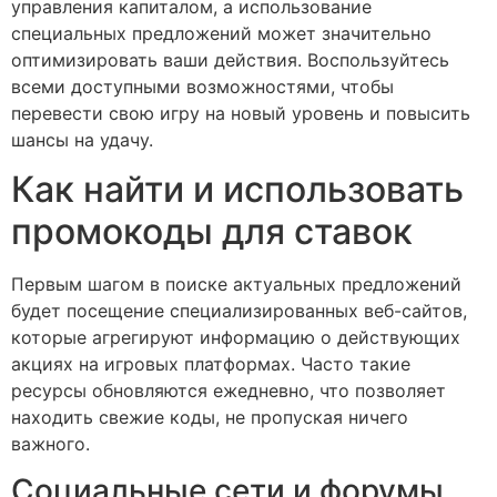
управления капиталом, а использование
специальных предложений может значительно
оптимизировать ваши действия. Воспользуйтесь
всеми доступными возможностями, чтобы
перевести свою игру на новый уровень и повысить
шансы на удачу.
Как найти и использовать
промокоды для ставок
Первым шагом в поиске актуальных предложений
будет посещение специализированных веб-сайтов,
которые агрегируют информацию о действующих
акциях на игровых платформах. Часто такие
ресурсы обновляются ежедневно, что позволяет
находить свежие коды, не пропуская ничего
важного.
Социальные сети и форумы