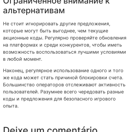
Ограниченное внимание к
альтернативам
Не стоит игнорировать другие предложения,
которые могут быть выгоднее, чем текущие
акционные коды. Регулярно проверяйте обновления
на платформах и среди конкурентов, чтобы иметь
возможность воспользоваться лучшими условиями
в любой момент.
Наконец, регулярное использование одного и того
же кода может стать причиной блокировки счета.
Большинство операторов отслеживают активность
пользователей. Разумнее всего чередовать разные
коды и предложения для безопасного игрового
опыта.
Deixe um comentário