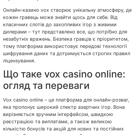
Онлайн-казино vox створює унікальну атмосферу, де
кожен гравець може знайти щось для себе. Від
класичних слотів до захопливих ігор з живими
дилерами – тут представлено все, що потрібно для
незабутніх вражень. Безпека гравців є пріоритетом,
тому платформа використовує передові технології
шифрування даних та дотримується строгих правил
ліцензування.
Що таке vox casino online:
огляд та переваги
Vox casino online – це платформа для онлайн-розваг,
яка пропонує широкий спектр азартних ігор. Вона
вирізняється зручним інтерфейсом, швидкою
реєстрацією та виплатами, а також великою
кількістю бонусів та акцій для нових та постійних