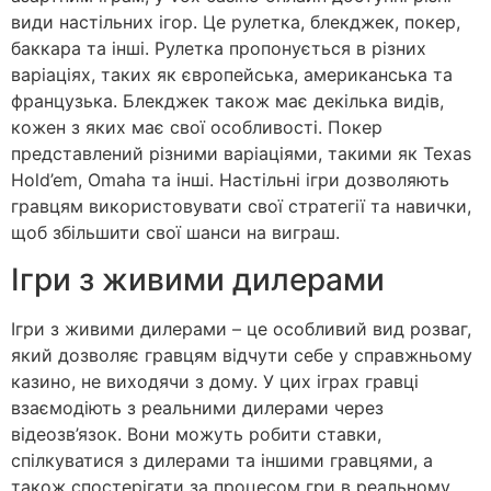
види настільних ігор. Це рулетка, блекджек, покер,
баккара та інші. Рулетка пропонується в різних
варіаціях, таких як європейська, американська та
французька. Блекджек також має декілька видів,
кожен з яких має свої особливості. Покер
представлений різними варіаціями, такими як Texas
Hold’em, Omaha та інші. Настільні ігри дозволяють
гравцям використовувати свої стратегії та навички,
щоб збільшити свої шанси на виграш.
Ігри з живими дилерами
Ігри з живими дилерами – це особливий вид розваг,
який дозволяє гравцям відчути себе у справжньому
казино, не виходячи з дому. У цих іграх гравці
взаємодіють з реальними дилерами через
відеозв’язок. Вони можуть робити ставки,
спілкуватися з дилерами та іншими гравцями, а
також спостерігати за процесом гри в реальному