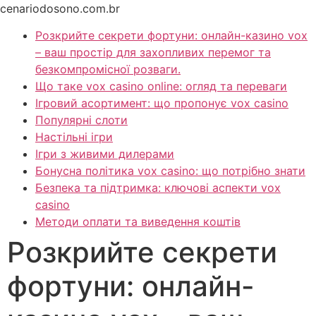
Ir
cenariodosono.com.br
para
Розкрийте секрети фортуни: онлайн-казино vox
o
– ваш простір для захопливих перемог та
conteúdo
безкомпромісної розваги.
Що таке vox casino online: огляд та переваги
Ігровий асортимент: що пропонує vox casino
Популярні слоти
Настільні ігри
Ігри з живими дилерами
Бонусна політика vox casino: що потрібно знати
Безпека та підтримка: ключові аспекти vox
casino
Методи оплати та виведення коштів
Розкрийте секрети
фортуни: онлайн-