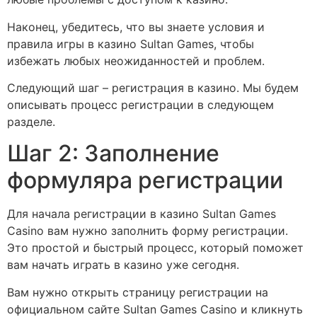
Наконец, убедитесь, что вы знаете условия и
правила игры в казино Sultan Games, чтобы
избежать любых неожиданностей и проблем.
Следующий шаг – регистрация в казино. Мы будем
описывать процесс регистрации в следующем
разделе.
Шаг 2: Заполнение
формуляра регистрации
Для начала регистрации в казино Sultan Games
Casino вам нужно заполнить форму регистрации.
Это простой и быстрый процесс, который поможет
вам начать играть в казино уже сегодня.
Вам нужно открыть страницу регистрации на
официальном сайте Sultan Games Casino и кликнуть