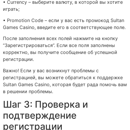
• Currency – выберите валюту, в которой вы хотите
играть;
• Promotion Code – если у вас есть промокод Sultan
Games Casino, введите его в соответствующее поле.
После заполнения всех полей нажмите на кнопку
“Зарегистрироваться”. Если все поля заполнены
корректно, вы получите сообщение об успешной
регистрации.
Важно! Если у вас возникнут проблемы с
регистрацией, вы можете обратиться к поддержке
Sultan Games Casino, которая будет рада помочь вам
в решении проблемы.
Шаг 3: Проверка и
подтверждение
регистрации