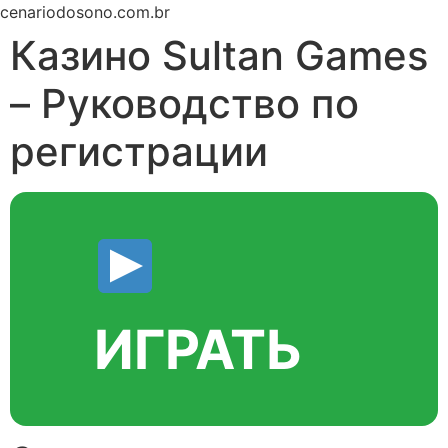
Ir
cenariodosono.com.br
para
Казино Sultan Games
o
conteúdo
– Руководство по
регистрации
ИГРАТЬ