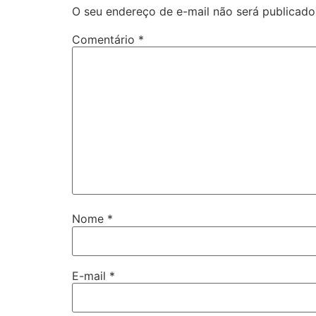
O seu endereço de e-mail não será publicado
Comentário
*
Nome
*
E-mail
*