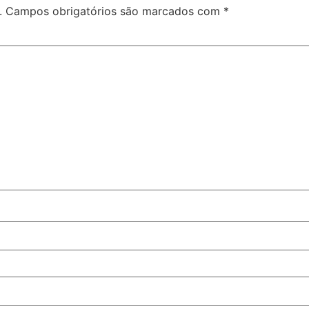
.
Campos obrigatórios são marcados com
*