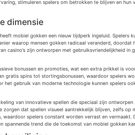
aring, stimuleren spelers om betrokken te blijven en hun 
e dimensie
eft mobiel gokken een nieuw tijdperk ingeluid. Spelers ku
manier waarop mensen gokken radicaal veranderd, doordat h
van casino’s zijn ontworpen met gebruiksvriendelijkheid in
sieve bonussen en promoties, wat een extra prikkel is voor
an gratis spins tot stortingsbonussen, waardoor spelers w
r het gebruik van moderne technologie kunnen spelers ook v
keling van innovatieve spellen die speciaal zijn ontworpen
rgen dat spellen visueel aantrekkelijk blijven, zelfs op m
n, waardoor spelers constant worden verrast en vermaakt. 
is een spannende trend die de toekomst van mobiel gokken ka