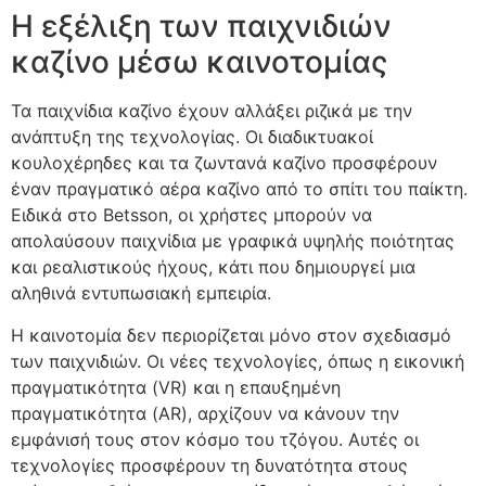
Η εξέλιξη των παιχνιδιών
καζίνο μέσω καινοτομίας
Τα παιχνίδια καζίνο έχουν αλλάξει ριζικά με την
ανάπτυξη της τεχνολογίας. Οι διαδικτυακοί
κουλοχέρηδες και τα ζωντανά καζίνο προσφέρουν
έναν πραγματικό αέρα καζίνο από το σπίτι του παίκτη.
Ειδικά στο Betsson, οι χρήστες μπορούν να
απολαύσουν παιχνίδια με γραφικά υψηλής ποιότητας
και ρεαλιστικούς ήχους, κάτι που δημιουργεί μια
αληθινά εντυπωσιακή εμπειρία.
Η καινοτομία δεν περιορίζεται μόνο στον σχεδιασμό
των παιχνιδιών. Οι νέες τεχνολογίες, όπως η εικονική
πραγματικότητα (VR) και η επαυξημένη
πραγματικότητα (AR), αρχίζουν να κάνουν την
εμφάνισή τους στον κόσμο του τζόγου. Αυτές οι
τεχνολογίες προσφέρουν τη δυνατότητα στους