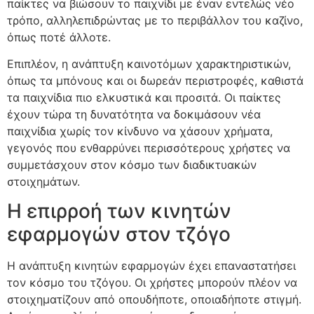
παίκτες να βιώσουν το παιχνίδι με έναν εντελώς νέο
τρόπο, αλληλεπιδρώντας με το περιβάλλον του καζίνο,
όπως ποτέ άλλοτε.
Επιπλέον, η ανάπτυξη καινοτόμων χαρακτηριστικών,
όπως τα μπόνους και οι δωρεάν περιστροφές, καθιστά
τα παιχνίδια πιο ελκυστικά και προσιτά. Οι παίκτες
έχουν τώρα τη δυνατότητα να δοκιμάσουν νέα
παιχνίδια χωρίς τον κίνδυνο να χάσουν χρήματα,
γεγονός που ενθαρρύνει περισσότερους χρήστες να
συμμετάσχουν στον κόσμο των διαδικτυακών
στοιχημάτων.
Η επιρροή των κινητών
εφαρμογών στον τζόγο
Η ανάπτυξη κινητών εφαρμογών έχει επαναστατήσει
τον κόσμο του τζόγου. Οι χρήστες μπορούν πλέον να
στοιχηματίζουν από οπουδήποτε, οποιαδήποτε στιγμή.