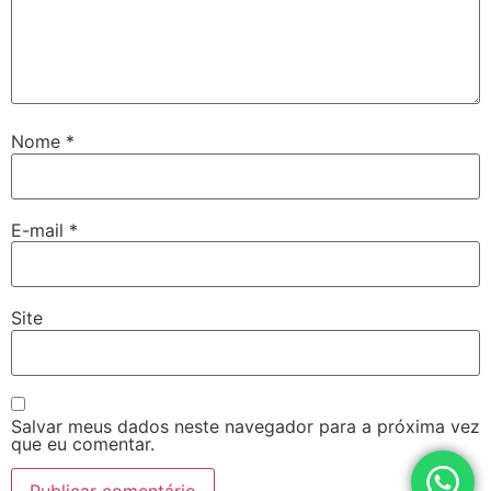
Nome
*
E-mail
*
Site
Salvar meus dados neste navegador para a próxima vez
que eu comentar.