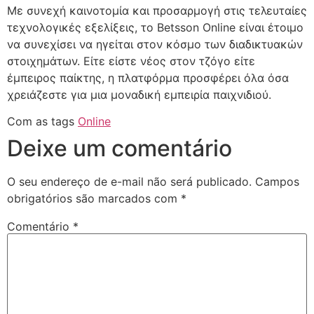
Με συνεχή καινοτομία και προσαρμογή στις τελευταίες
τεχνολογικές εξελίξεις, το Betsson Online είναι έτοιμο
να συνεχίσει να ηγείται στον κόσμο των διαδικτυακών
στοιχημάτων. Είτε είστε νέος στον τζόγο είτε
έμπειρος παίκτης, η πλατφόρμα προσφέρει όλα όσα
χρειάζεστε για μια μοναδική εμπειρία παιχνιδιού.
Com as tags
Online
Deixe um comentário
O seu endereço de e-mail não será publicado.
Campos
obrigatórios são marcados com
*
Comentário
*