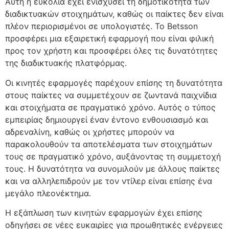
Αυτή η ευκολία έχει ενισχύσει τη δημοτικότητα των
διαδικτυακών στοιχημάτων, καθώς οι παίκτες δεν είναι
πλέον περιορισμένοι σε υπολογιστές. Το Betsson
προσφέρει μια εξαιρετική εφαρμογή που είναι φιλική
προς τον χρήστη και προσφέρει όλες τις δυνατότητες
της διαδικτυακής πλατφόρμας.
Οι κινητές εφαρμογές παρέχουν επίσης τη δυνατότητα
στους παίκτες να συμμετέχουν σε ζωντανά παιχνίδια
και στοιχήματα σε πραγματικό χρόνο. Αυτός ο τύπος
εμπειρίας δημιουργεί έναν έντονο ενθουσιασμό και
αδρεναλίνη, καθώς οι χρήστες μπορούν να
παρακολουθούν τα αποτελέσματα των στοιχημάτων
τους σε πραγματικό χρόνο, αυξάνοντας τη συμμετοχή
τους. Η δυνατότητα να συνομιλούν με άλλους παίκτες
και να αλληλεπιδρούν με τον ντίλερ είναι επίσης ένα
μεγάλο πλεονέκτημα.
Η εξάπλωση των κινητών εφαρμογών έχει επίσης
οδηγήσει σε νέες ευκαιρίες για προωθητικές ενέργειες