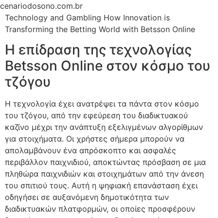
Ir
cenariodosono.com.br
para
Technology and Gambling How Innovation is
o
Transforming the Betting World with Betsson Online
conteúdo
Η επίδραση της τεχνολογίας
Betsson Online στον κόσμο του
τζόγου
Η τεχνολογία έχει ανατρέψει τα πάντα στον κόσμο
του τζόγου, από την εφεύρεση του διαδικτυακού
καζίνο μέχρι την ανάπτυξη εξελιγμένων αλγορίθμων
για στοιχήματα. Οι χρήστες σήμερα μπορούν να
απολαμβάνουν ένα απρόσκοπτο και ασφαλές
περιβάλλον παιχνιδιού, αποκτώντας πρόσβαση σε μια
πληθώρα παιχνιδιών και στοιχημάτων από την άνεση
του σπιτιού τους. Αυτή η ψηφιακή επανάσταση έχει
οδηγήσει σε αυξανόμενη δημοτικότητα των
διαδικτυακών πλατφορμών, οι οποίες προσφέρουν