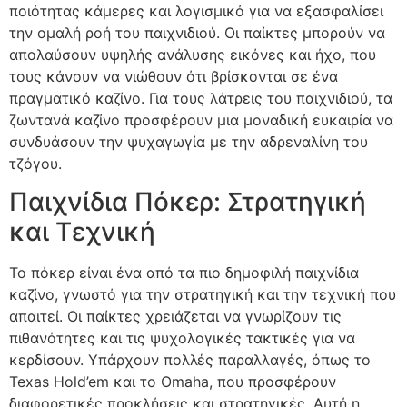
ποιότητας κάμερες και λογισμικό για να εξασφαλίσει
την ομαλή ροή του παιχνιδιού. Οι παίκτες μπορούν να
απολαύσουν υψηλής ανάλυσης εικόνες και ήχο, που
τους κάνουν να νιώθουν ότι βρίσκονται σε ένα
πραγματικό καζίνο. Για τους λάτρεις του παιχνιδιού, τα
ζωντανά καζίνο προσφέρουν μια μοναδική ευκαιρία να
συνδυάσουν την ψυχαγωγία με την αδρεναλίνη του
τζόγου.
Παιχνίδια Πόκερ: Στρατηγική
και Τεχνική
Το πόκερ είναι ένα από τα πιο δημοφιλή παιχνίδια
καζίνο, γνωστό για την στρατηγική και την τεχνική που
απαιτεί. Οι παίκτες χρειάζεται να γνωρίζουν τις
πιθανότητες και τις ψυχολογικές τακτικές για να
κερδίσουν. Υπάρχουν πολλές παραλλαγές, όπως το
Texas Hold’em και το Omaha, που προσφέρουν
διαφορετικές προκλήσεις και στρατηγικές. Αυτή η