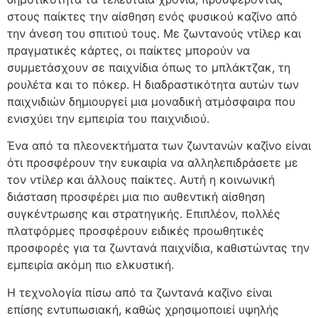
στους παίκτες την αίσθηση ενός φυσικού καζίνο από
την άνεση του σπιτιού τους. Με ζωντανούς ντίλερ και
πραγματικές κάρτες, οι παίκτες μπορούν να
συμμετάσχουν σε παιχνίδια όπως το μπλάκτζακ, τη
ρουλέτα και το πόκερ. Η διαδραστικότητα αυτών των
παιχνιδιών δημιουργεί μια μοναδική ατμόσφαιρα που
ενισχύει την εμπειρία του παιχνιδιού.
Ένα από τα πλεονεκτήματα των ζωντανών καζίνο είναι
ότι προσφέρουν την ευκαιρία να αλληλεπιδράσετε με
τον ντίλερ και άλλους παίκτες. Αυτή η κοινωνική
διάσταση προσφέρει μια πιο αυθεντική αίσθηση
συγκέντρωσης και στρατηγικής. Επιπλέον, πολλές
πλατφόρμες προσφέρουν ειδικές προωθητικές
προσφορές για τα ζωντανά παιχνίδια, καθιστώντας την
εμπειρία ακόμη πιο ελκυστική.
Η τεχνολογία πίσω από τα ζωντανά καζίνο είναι
επίσης εντυπωσιακή, καθώς χρησιμοποιεί υψηλής