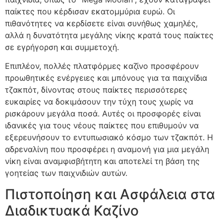
παίκτες που κέρδισαν εκατομμύρια ευρώ. Οι
πιθανότητες να κερδίσετε είναι συνήθως χαμηλές,
αλλά η δυνατότητα μεγάλης νίκης κρατά τους παίκτες
σε εγρήγορση και συμμετοχή.
Επιπλέον, πολλές πλατφόρμες καζίνο προσφέρουν
προωθητικές ενέργειες και μπόνους για τα παιχνίδια
τζακπότ, δίνοντας στους παίκτες περισσότερες
ευκαιρίες να δοκιμάσουν την τύχη τους χωρίς να
ρισκάρουν μεγάλα ποσά. Αυτές οι προσφορές είναι
ιδανικές για τους νέους παίκτες που επιθυμούν να
εξερευνήσουν το εντυπωσιακό κόσμο των τζακπότ. Η
αδρεναλίνη που προσφέρει η αναμονή για μια μεγάλη
νίκη είναι αναμφισβήτητη και αποτελεί τη βάση της
γοητείας των παιχνιδιών αυτών.
Πιστοποίηση και Ασφάλεια στα
Διαδικτυακά Καζίνο