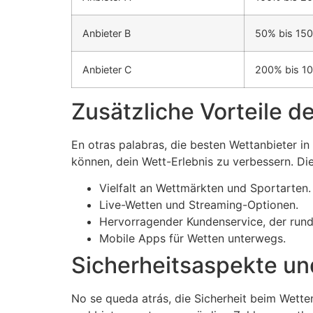
Anbieter B
50% bis 15
Anbieter C
200% bis 1
Zusätzliche Vorteile d
En otras palabras, die besten Wettanbieter in
können, dein Wett-Erlebnis zu verbessern. Di
Vielfalt an Wettmärkten und Sportarten.
Live-Wetten und Streaming-Optionen.
Hervorragender Kundenservice, der rund 
Mobile Apps für Wetten unterwegs.
Sicherheitsaspekte un
No se queda atrás, die Sicherheit beim Wette