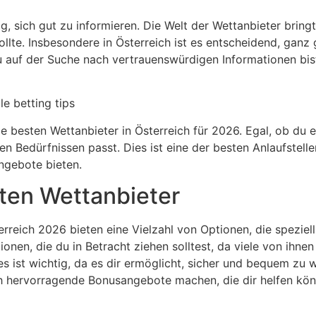
, sich gut zu informieren. Die Welt der Wettanbieter bring
llte. Insbesondere in Österreich ist es entscheidend, gan
 auf der Suche nach vertrauenswürdigen Informationen bis
ie besten Wettanbieter in Österreich für 2026. Egal, ob du e
einen Bedürfnissen passt. Dies ist eine der besten Anlaufste
ngebote bieten.
sten Wettanbieter
rreich 2026 bieten eine Vielzahl von Optionen, die speziell
ionen, die du in Betracht ziehen solltest, da viele von ihne
es ist wichtig, da es dir ermöglicht, sicher und bequem zu 
auch hervorragende Bonusangebote machen, die dir helfen k