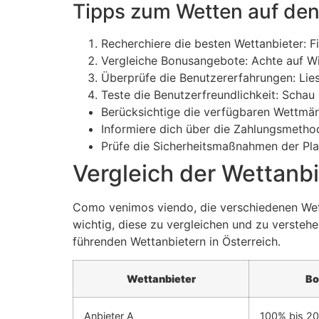
Tipps zum Wetten auf den
Recherchiere die besten Wettanbieter: Fi
Vergleiche Bonusangebote: Achte auf 
Überprüfe die Benutzererfahrungen: Lie
Teste die Benutzerfreundlichkeit: Schau 
Berücksichtige die verfügbaren Wettmär
Informiere dich über die Zahlungsmetho
Prüfe die Sicherheitsmaßnahmen der Pla
Vergleich der Wettanbi
Como venimos viendo, die verschiedenen Wett
wichtig, diese zu vergleichen und zu versteh
führenden Wettanbietern in Österreich.
Wettanbieter
Bo
Anbieter A
100% bis 2