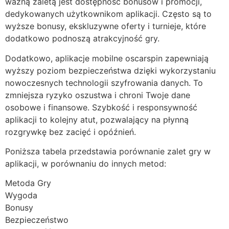
ważną zaletą jest dostępność bonusów i promocji,
dedykowanych użytkownikom aplikacji. Często są to
wyższe bonusy, ekskluzywne oferty i turnieje, które
dodatkowo podnoszą atrakcyjność gry.
Dodatkowo, aplikacje mobilne oscarspin zapewniają
wyższy poziom bezpieczeństwa dzięki wykorzystaniu
nowoczesnych technologii szyfrowania danych. To
zmniejsza ryzyko oszustwa i chroni Twoje dane
osobowe i finansowe. Szybkość i responsywność
aplikacji to kolejny atut, pozwalający na płynną
rozgrywkę bez zacięć i opóźnień.
Poniższa tabela przedstawia porównanie zalet gry w
aplikacji, w porównaniu do innych metod:
Metoda Gry
Wygoda
Bonusy
Bezpieczeństwo