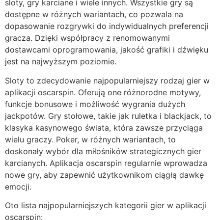
sloty, gry karciane i wiele innych. Wszystkie gry są
dostępne w różnych wariantach, co pozwala na
dopasowanie rozgrywki do indywidualnych preferencji
gracza. Dzięki współpracy z renomowanymi
dostawcami oprogramowania, jakość grafiki i dźwięku
jest na najwyższym poziomie.
Sloty to zdecydowanie najpopularniejszy rodzaj gier w
aplikacji oscarspin. Oferują one różnorodne motywy,
funkcje bonusowe i możliwość wygrania dużych
jackpotów. Gry stołowe, takie jak ruletka i blackjack, to
klasyka kasynowego świata, która zawsze przyciąga
wielu graczy. Poker, w różnych wariantach, to
doskonały wybór dla miłośników strategicznych gier
karcianych. Aplikacja oscarspin regularnie wprowadza
nowe gry, aby zapewnić użytkownikom ciągłą dawkę
emocji.
Oto lista najpopularniejszych kategorii gier w aplikacji
oscarspin: