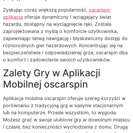
Zyskując coraz większą popularność,
oscarspin
aplikacja
oferuje dynamiczny i wciągający świat
hazardu, dostępny na wyciągnięcie ręki. Została
zaprojektowana z myślą o komforcie użytkownika,
zapewniając łatwą nawigację i błyskawiczny dostęp do
różnorodnych gier hazardowych. Koncentrując się na
bezpieczeństwie i odpowiedzialnej grze, oscarspin dba
o komfort i zadowolenie swoich użytkowników.
Zalety Gry w Aplikacji
Mobilnej oscarspin
Aplikacja mobilna oscarspin oferuje szereg korzyści w
porównaniu z tradycyjną grą w kasynie stacjonarnym
lub na komputerze. Przede wszystkim, to wygoda.
Możesz grać w swoje ulubione gry w dowolnym miejscu
i czasie, bez konieczności wychodzenia z domu. Drugą