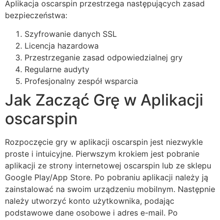
Aplikacja oscarspin przestrzega następujących zasad
bezpieczeństwa:
Szyfrowanie danych SSL
Licencja hazardowa
Przestrzeganie zasad odpowiedzialnej gry
Regularne audyty
Profesjonalny zespół wsparcia
Jak Zacząć Grę w Aplikacji
oscarspin
Rozpoczęcie gry w aplikacji oscarspin jest niezwykle
proste i intuicyjne. Pierwszym krokiem jest pobranie
aplikacji ze strony internetowej oscarspin lub ze sklepu
Google Play/App Store. Po pobraniu aplikacji należy ją
zainstalować na swoim urządzeniu mobilnym. Następnie
należy utworzyć konto użytkownika, podając
podstawowe dane osobowe i adres e-mail. Po