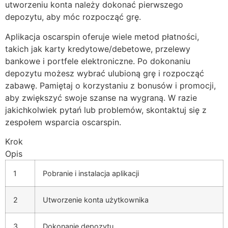
utworzeniu konta należy dokonać pierwszego
depozytu, aby móc rozpocząć grę.
Aplikacja oscarspin oferuje wiele metod płatności,
takich jak karty kredytowe/debetowe, przelewy
bankowe i portfele elektroniczne. Po dokonaniu
depozytu możesz wybrać ulubioną grę i rozpocząć
zabawę. Pamiętaj o korzystaniu z bonusów i promocji,
aby zwiększyć swoje szanse na wygraną. W razie
jakichkolwiek pytań lub problemów, skontaktuj się z
zespołem wsparcia oscarspin.
Krok
Opis
1
Pobranie i instalacja aplikacji
2
Utworzenie konta użytkownika
3
Dokonanie depozytu