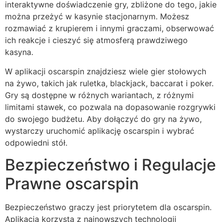
interaktywne doświadczenie gry, zbliżone do tego, jakie
można przeżyć w kasynie stacjonarnym. Możesz
rozmawiać z krupierem i innymi graczami, obserwować
ich reakcje i cieszyć się atmosferą prawdziwego
kasyna.
W aplikacji oscarspin znajdziesz wiele gier stołowych
na żywo, takich jak ruletka, blackjack, baccarat i poker.
Gry są dostępne w różnych wariantach, z różnymi
limitami stawek, co pozwala na dopasowanie rozgrywki
do swojego budżetu. Aby dołączyć do gry na żywo,
wystarczy uruchomić aplikację oscarspin i wybrać
odpowiedni stół.
Bezpieczeństwo i Regulacje
Prawne oscarspin
Bezpieczeństwo graczy jest priorytetem dla oscarspin.
Aplikacja korzysta z najnowszych technologii