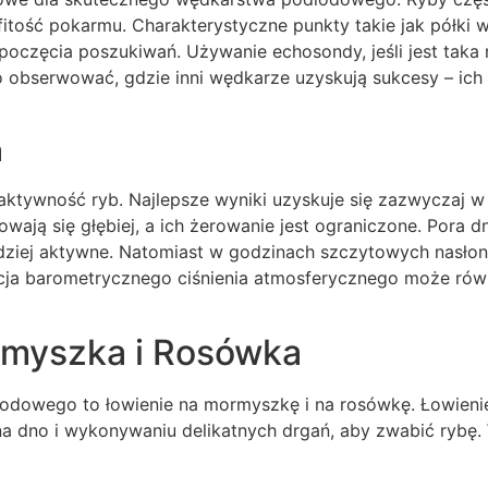
itość pokarmu. Charakterystyczne punkty takie jak półki w
poczęcia poszukiwań. Używanie echosondy, jeśli jest taka
to obserwować, gdzie inni wędkarze uzyskują sukcesy – ic
a
tywność ryb. Najlepsze wyniki uzyskuje się zazwyczaj w 
wają się głębiej, a ich żerowanie jest ograniczone. Pora d
ziej aktywne. Natomiast w godzinach szczytowych nasłon
wacja barometrycznego ciśnienia atmosferycznego może r
rmyszka i Rosówka
odlodowego to łowienie na mormyszkę i na rosówkę. Łowie
 na dno i wykonywaniu delikatnych drgań, aby zwabić ryb