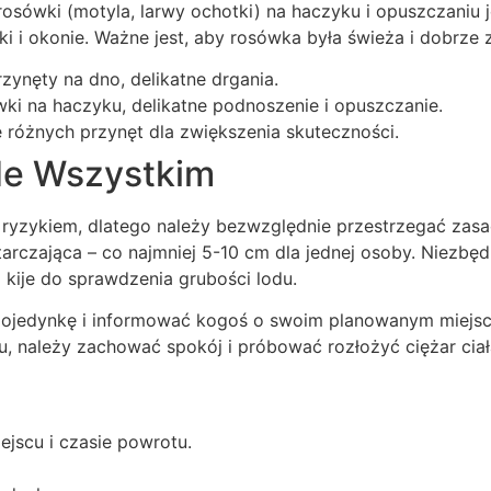
sówki (motyla, larwy ochotki) na haczyku i opuszczaniu je
otki i okonie. Ważne jest, aby rosówka była świeża i dobr
ynęty na dno, delikatne drgania.
ki na haczyku, delikatne podnoszenie i opuszczanie.
e różnych przynęt dla zwiększenia skuteczności.
de Wszystkim
yzykiem, dlatego należy bezwzględnie przestrzegać zasa
tarczająca – co najmniej 5-10 cm dla jednej osoby. Niezbęd
 i kije do sprawdzenia grubości lodu.
jedynkę i informować kogoś o swoim planowanym miejscu 
u, należy zachować spokój i próbować rozłożyć ciężar ciał
jscu i czasie powrotu.