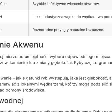
0 zł
Szybkie i efektywne wiercenie otworów.
ł
Lekka i elastyczna wędka do wędkarstwa pod
ł
Różnorodne przynęty naturalne i sztuczne.
anie Akwenu
ej mierze od umiejętności wyboru odpowiedniego miejsca. 
zew, kamienie) lub zmiany głębokości. Ryby często gromad
nie – jakie gatunki ryb występują, jaka jest głębokość, a 
zmawiać z lokalnymi wędkarzami, którzy mogą podzielić s
sad ochrony środowiska.
dwodnej
zowe dla skutecznego wędkarstwa podlodowego. Ryby częs