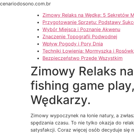
Ir
cenariodosono.com.br
para
Zimowy Relaks na Wędkę: 5 Sekretów M
o
Przygotowanie Sprzętu: Podstawy Sukc
conteúdo
Wybór Miejsca i Poznanie Akwenu
Znaczenie Topografii Podwodnej
Wpływ Pogody i Pory Dnia
Techniki Łowienia: Mormyszka i Rosówk
Bezpieczeństwo Przede Wszystkim
Zimowy Relaks na
fishing game pla
Wędkarzy.
Zimowy wypoczynek na łonie natury, a zwła
spędzania czasu. To nie tylko okazja do rel
satysfakcji. Coraz więcej osób decyduje się 