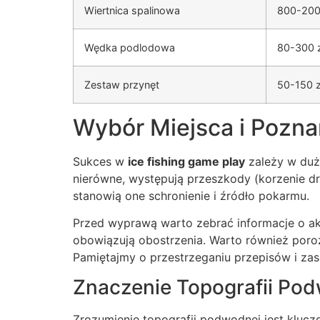
Wiertnica spalinowa
800-200
Wędka podlodowa
80-300 z
Zestaw przynęt
50-150 z
Wybór Miejsca i Pozn
Sukces w
ice fishing game play
zależy w duż
nierówne, występują przeszkody (korzenie dr
stanowią one schronienie i źródło pokarmu.
Przed wyprawą warto zebrać informacje o akwe
obowiązują obostrzenia. Warto również poro
Pamiętajmy o przestrzeganiu przepisów i za
Znaczenie Topografii Po
Zrozumienie topografii podwodnej jest kluc