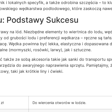
 i lokalnych specyfik, a także odrobina szczęścia – to 
strzowskiego wędkarstwa podlodowego, które zaskoczą naw
u: Podstawy Sukcesu
awy na lód. Niezbędne elementy to wiertnica do lodu, węd
y od grubości lodu i preferencji wędkarza – ręczne są tań
acę. Wędka powinna być lekka, elastyczna i dopasowana do
ne (mormyszki, rosówki, larwy), jak i sztuczne.
akże ze sobą akcesoria takie jak sanki do transportu spr
rzędzia do awaryjnego naprawienia sprzętu. Pamiętajmy, ż
y, taki jak krótkie liny i ćwieki.
zł
Do wiercenia otworów w lodzie.