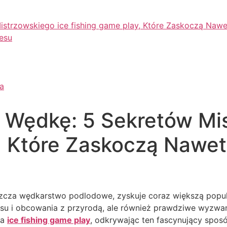
istrzowskiego ice fishing game play, Które Zaskoczą Na
esu
a
 Wędkę: 5 Sekretów Mis
y, Które Zaskoczą Naw
szcza wędkarstwo podlodowe, zyskuje coraz większą popu
aksu i obcowania z przyrodą, ale również prawdziwe wyzwa
na
ice fishing game play
, odkrywając ten fascynujący spo